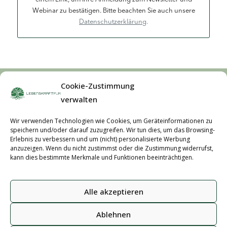
Webinar zu bestätigen. Bitte beachten Sie auch unsere
Datenschutzerklärung
.
Cookie-Zustimmung
Telefon:
+49 7254 782 0900
verwalten
E-Mail:
kundenservice@lebenskraftpur.de
Wir verwenden Technologien wie Cookies, um Geräteinformationen zu
speichern und/oder darauf zuzugreifen. Wir tun dies, um das Browsing-
Erlebnis zu verbessern und um (nicht) personalisierte Werbung
Impressum
|
Datenschutz
anzuzeigen. Wenn du nicht zustimmst oder die Zustimmung widerrufst,
kann dies bestimmte Merkmale und Funktionen beeinträchtigen.
© 2026 Lebenskraftpur GmbH. Alle Rechte
vorbehalten.
Alle akzeptieren
www.lebenskraftpur.de
Ablehnen